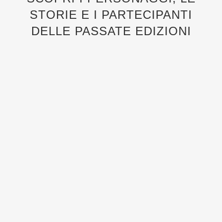
STORIE E I PARTECIPANTI
DELLE PASSATE EDIZIONI
LA GIURIA – PREMIO SONEGO 2024
I SOGGETTI VINCITORI – PREMIO SONEGO
2024
LE SCENEGGIATURE VINCITRICI – PREMIO
SONEGO 2024