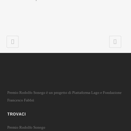
Premio Rodolfo Sonego è un progetto di Piattaforma Lago e Fondazione
Francesco Fabbri
TROVACI
Premio Rodolfo Sonego