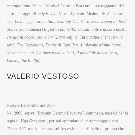
metropolitano
. Vince il festival Corto in Bra con la sceneggiatura del
cortometraggio
Bondy Beach
. Vince il premio Medusa distribuzione
con la sceneggiatura di
Shimessalinu! Che D…o ce ne scampi e liberi!
Scrive per il cinema (
Il giorno più bello, Questa notte è ancora nostra,
Tre giorni dopo
), per la TV (
Extravergine, Tutta colpa di Freud – la
serie, The Comedians, Donne di Camilleri, Il giovane Montalbano
),
per documentari (
La guerra dei vulcani, Il mondiale dimenticato,
Looking for Kadija
).
VALERIO VESTOSO
Nasce a Benevento nel 1987.
Nel 2009, scrive “Erennio Decimo Lavativo”, commedia teatrale per la
regia di Ugo Gregoretti, per poi approdare al cortometraggio con
“Tacco 12”, mockumentary sull’ossessione per il ballo di gruppo che