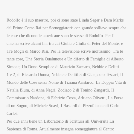
Rodolfo è il suo maestro, poi ci sono state Linda Seger e Dara Marks
del Primo Corso Rai per Sceneggiatori: con grande sollievo scopre che
le cose che dicono le americane sono le stesse di Rodolfo. Per il
cinema scrive alcuni lm, tra cui Giulia e Giulia di Peter del Monte, e
Tre Mogli di Marco Risi. Per la televisione scrive moltissimo. Tra le
tante cose, Una Storia Qualunque e Un difetto di Famiglia di Alberto
Simone, Un Dono Semplice di Maurizio Zaccaro, Nebbie e Delitti
1 e 2, di Riccardo Donna, Nebbie e Delitti 3 di Gianpaolo Tescari, Il
Mondo delle Cose senza Nome di Tiziana Aristarco, La Doppia Vita di
Natalia Blum, di Anna Negri, Zodiaco 2 di Tonino Zangardi, Il
Commissario Nardone, di Fabrizio Costa, Adriano Olivetti, La Forza
di un Sogno, di Michele Soavi, I Bastardi di Pizzofalcone di Carlo
Carlei.
Per due anni tiene un Laboratorio di Scrittura all’Università La
Sapienza di Roma. Attualmente insegna sceneggiatura al Centro