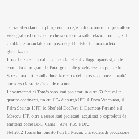
Tomás Sheridan è un pluripremiato regista di documentari, produttore,
videografo ed educato- re che si concentra sulle relazioni umane, sul
cambiamento sociale e sul posto degli individui in una società
globalizzata.
I suoi lm spaziano dalle steppe asiatiche ai villaggi ugandesi, dalle
comunità di migranti in Pata- gonia alle gravidanze inaspettate in
Scozia, ma tutti condividono la ricerca della nostra comune umanità
attraverso le storie che ci de niscono.
I documentari di Tomás sono stati proiettati in oltre 60 festival in
quattro continenti, tra cui l’E- dinburgh IFF, il Doxa Vancouver, il
Palm Springs ISFF, lo Shef eld DocFest, il Clermont-Ferrand e il
Moscow IFF, oltre a essere stati proiettati, acquistati o coprodotti da
emittenti come BBC, Canal+, Arte, PBS e DK.
Nel 2012 Tomás ha fondato Poli lm Media, una società di produzione