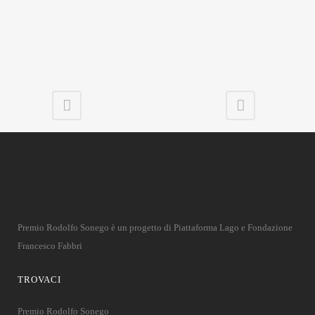
Premio Rodolfo Sonego è un progetto di Piattaforma Lago e Fondazione
Francesco Fabbri
TROVACI
Premio Rodolfo Sonego