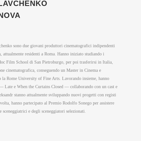
LAVCHENKO
UNOVA
henko sono due giovani produttori cinematografici indipendenti
, attualmente residenti a Roma. Hanno iniziato studiando i
c Film School di San Pietroburgo, per poi trasferirsi in Italia,
zione cinematografica, conseguendo un Master in Cinema e
o la Rome University of Fine Arts. Lavorando insieme, hanno
— Late e When the Curtains Closed — collaborando con un cast e
leksandr stanno attualmente sviluppando nuovi progetti con registi
volta, hanno partecipato al Premio Rodolfo Sonego per assistere
e sceneggiatrici e degli sceneggiatori selezionati.
#PREMIOSONEGO