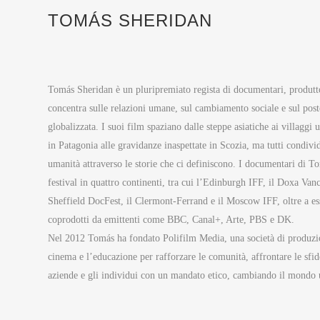
TOMÁS SHERIDAN
Tomás Sheridan è un pluripremiato regista di documentari, produtt
concentra sulle relazioni umane, sul cambiamento sociale e sul post
globalizzata.
I suoi film spaziano dalle steppe asiatiche ai villaggi
in Patagonia alle gravidanze inaspettate in Scozia, ma tutti condiv
umanità attraverso le storie che ci definiscono.
I documentari di Tom
festival in quattro continenti, tra cui l’Edinburgh IFF, il Doxa Va
Sheffield DocFest, il Clermont-Ferrand e il Moscow IFF, oltre a esser
coprodotti da emittenti come BBC, Canal+, Arte, PBS e DK.
Nel 2012 Tomás ha fondato Polifilm Media, una società di produzion
cinema e l’educazione per rafforzare le comunità, affrontare le sfide
aziende e gli individui con un mandato etico, cambiando il mondo un