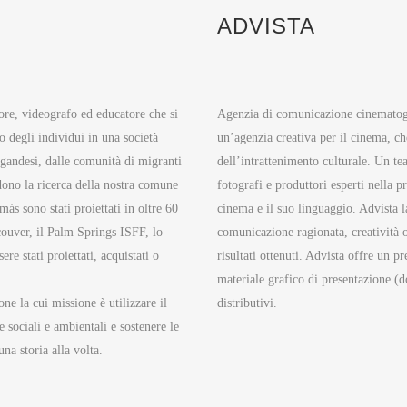
ADVISTA
ore, videografo ed educatore che si
Agenzia di comunicazione cinematogra
o degli individui in una società
un’agenzia creativa per il cinema, ch
 ugandesi, dalle comunità di migranti
dell’intrattenimento culturale. Un tea
idono la ricerca della nostra comune
fotografi e produttori esperti nella p
ás sono stati proiettati in oltre 60
cinema e il suo linguaggio. Advista l
ncouver, il Palm Springs ISFF, lo
comunicazione ragionata, creatività or
e stati proiettati, acquistati o
risultati ottenuti. Advista offre un p
materiale grafico di presentazione (d
e la cui missione è utilizzare il
distributivi.
 sociali e ambientali e sostenere le
a storia alla volta.