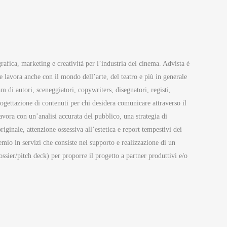
fica, marketing e creatività per l’industria del cinema. Advista è
e lavora anche con il mondo dell’arte, del teatro e più in generale
m di autori, sceneggiatori, copywriters, disegnatori, registi,
rogettazione di contenuti per chi desidera comunicare attraverso il
avora con un’analisi accurata del pubblico, una strategia di
iginale, attenzione ossessiva all’estetica e report tempestivi dei
remio in servizi che consiste nel supporto e realizzazione di un
ossier/pitch deck) per proporre il progetto a partner produttivi e/o