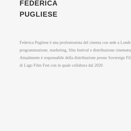
FEDERICA
PUGLIESE
Federica Pugliese è una professionista del cinema con sede a Londra
programmazione, marketing, film festival e distribuzione cinemato
Attualmente è responsabile della distribuzione presso Sovereign Film
di Lago Film Fest con in quale collabora dal 2020.
TROVACI
Premio Rodolfo Sonego è un progetto di Piattaforma