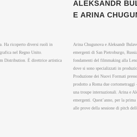
ALEKSANDR BU
E ARINA CHUG
. Ha ricoperto diversi ruoli in
Arina Chugunova e Aleksandr Bulavc
grafica nel Regno Unito.
emergenti di San Pietroburgo, Russia
 Distribution. È direttrice artistica
fondamenti del filmmaking alla Lendo
dove si sono specializzati in produ
Produzione dei Nuovi Formati press
prodotto a Roma due cortometraggi 
una troupe internazionali. Arina e A
emergenti. Quest’anno, per la prima 
alle prove della sessione di pitch dell
NEWSLETTER