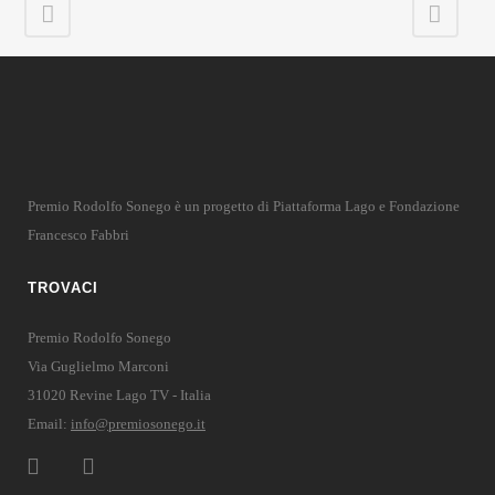
Premio Rodolfo Sonego è un progetto di Piattaforma Lago e Fondazione
Francesco Fabbri
TROVACI
Premio Rodolfo Sonego
Via Guglielmo Marconi
31020 Revine Lago TV - Italia
Email:
info@premiosonego.it